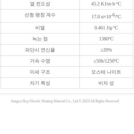
열 전도성
45.2 KJ/m·h·ºC
선형 팽창 계수
-6
17.0 α×10
/ºC
비열
0.461 J/g·ºC
녹는 점
1380ºC
파단시 연신율
≥20%
가속 수명
≥50h/1250ºC
미세 구조
오스테 나이트
자기 특성
비자 성
Jiangsu Heyi Electric Heating Material Co., Ltd © 2023 All Rights Reserved