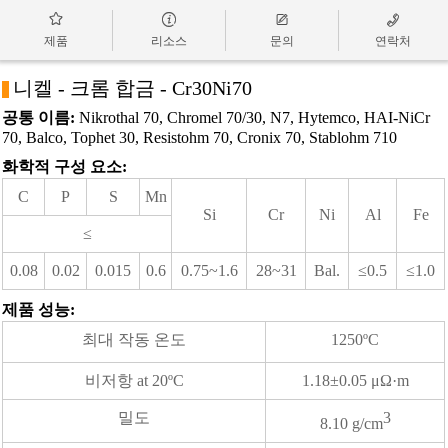




제품
리소스
문의
연락처
니켈 - 크롬 합금 - Cr30Ni70
a
공통 이름:
Nikrothal 70, Chromel 70/30, N7, Hytemco, HAI-NiCr
70, Balco, Tophet 30, Resistohm 70, Cronix 70, Stablohm 710
화학적 구성 요소:
C
P
S
Mn
Si
Cr
Ni
Al
Fe
≤
0.08
0.02
0.015
0.6
0.75~1.6
28~31
Bal.
≤0.5
≤1.0
제품 성능:
최대 작동 온도
1250ºC
비저항 at 20ºC
1.18±0.05 μΩ·m
밀도
3
8.10 g/cm