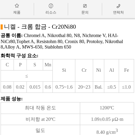




제품
리소스
문의
연락처
니켈 - 크롬 합금 - Cr20Ni80
a
공통 이름:
Chromel A, Nikrothal 80, N8, Nichrome V, HAI-
NiCr80,Tophet A, Resistohm 80, Cronix 80, Protoloy, Nikrothal
8,Alloy A, MWS-650, Stablohm 650
화학적 구성 요소:
C
P
S
Mn
Si
Cr
Ni
Al
Fe
≤
0.08
0.02
0.015
0.6
0.75~1.6
20~23
Bal.
≤0.5
≤1.0
제품 성능:
최대 작동 온도
1200ºC
비저항 at 20ºC
1.09±0.05 μΩ·m
밀도
3
8.40 g/cm