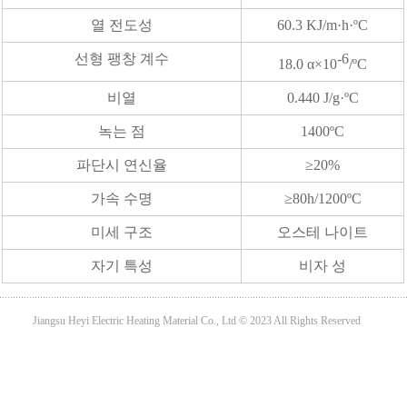
열 전도성
60.3 KJ/m·h·ºC
선형 팽창 계수
-6
18.0 α×10
/ºC
비열
0.440 J/g·ºC
녹는 점
1400ºC
파단시 연신율
≥20%
가속 수명
≥80h/1200ºC
미세 구조
오스테 나이트
자기 특성
비자 성
Jiangsu Heyi Electric Heating Material Co., Ltd © 2023 All Rights Reserved