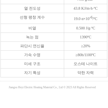
열 전도성
43.8 KJ/m·h·ºC
선형 팽창 계수
-6
19.0 α×10
/ºC
비열
0.500 J/g·ºC
녹는 점
1390ºC
파단시 연신율
≥20%
가속 수명
≥80h/1100ºC
미세 구조
오스테 나이트
자기 특성
약한 자력
Jiangsu Heyi Electric Heating Material Co., Ltd © 2023 All Rights Reserved