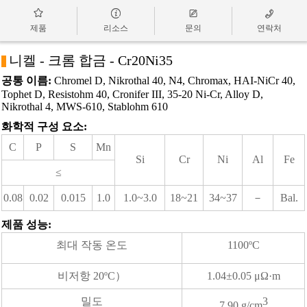




제품
리소스
문의
연락처
니켈 - 크롬 합금 - Cr20Ni35
a
공통 이름:
Chromel D, Nikrothal 40, N4, Chromax, HAI-NiCr 40,
Tophet D, Resistohm 40, Cronifer III, 35-20 Ni-Cr, Alloy D,
Nikrothal 4, MWS-610, Stablohm 610
화학적 구성 요소:
C
P
S
Mn
Si
Cr
Ni
Al
Fe
≤
0.08
0.02
0.015
1.0
1.0~3.0
18~21
34~37
－
Bal.
제품 성능:
최대 작동 온도
1100ºC
비저항 20ºC）
1.04±0.05 μΩ·m
밀도
3
7.90 g/cm